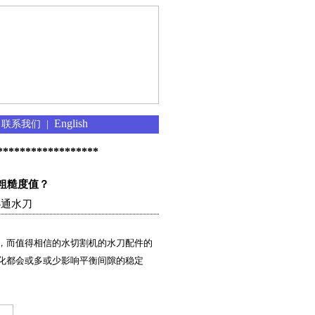
English
|
联系我们
|
******************
粗糙度值？
通水刀
，而值得相信的水切割机的水刀配件的
化都会或多或少影响平衡间隙的稳定