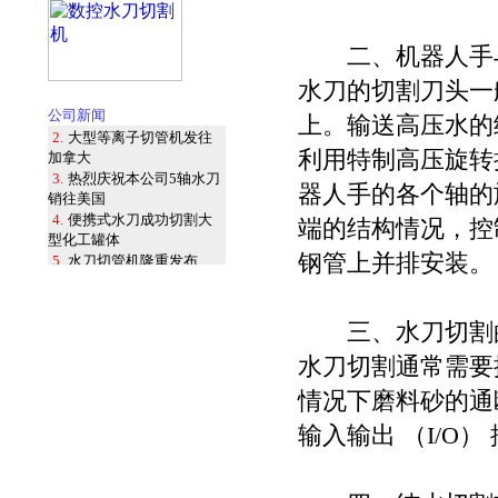
二、机器人手
水刀的切割刀头一
1.
本公司隆重推出等离子
水刀
公司新闻
上。输送高压水的
2.
大型等离子切管机发往
加拿大
利用特制高压旋转
3.
热烈庆祝本公司5轴水刀
器人手的各个轴的
销往美国
4.
便携式水刀成功切割大
端的结构情况，控
型化工罐体
5.
水刀切管机隆重发布
钢管上并排安装。
6.
热烈庆祝本公司成功研
制六轴机器人水刀
7.
国内首创水刀轮胎切割
三、水刀切割
机完成安装调试
8.
新产品: 石材桥切水刀锯
水刀切割通常需要
问世
情况下磨料砂的通
1.
本公司隆重推出等离子
水刀
输入输出 （I/O
2.
大型等离子切管机发往
加拿大
3.
热烈庆祝本公司5轴水刀