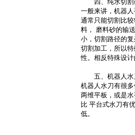
四、纯水切割
销往美国
4.
便携式水刀成功切割大
一般来讲，机器人
型化工罐体
5.
水刀切管机隆重发布
通常只能切割比较
6.
热烈庆祝本公司成功研
料， 磨料砂的输
制六轴机器人水刀
7.
国内首创水刀轮胎切割
小，切割路径的复
机完成安装调试
8.
新产品: 石材桥切水刀锯
切割加工，所以特
问世
性。相反特殊设计
五、机器人水
机器人水刀有很多
两维平板，或是水
比 平台式水刀有
低。