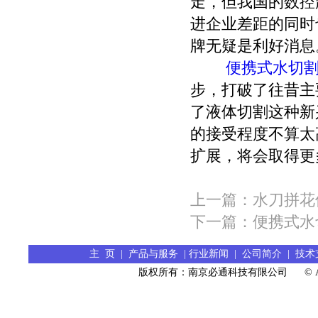
走，但我国的数控
7.
国内首创水刀轮胎切割
机完成安装调试
进企业差距的同时
8.
新产品: 石材桥切水刀锯
牌无疑是利好消息
问世
便携式水切
步，打破了往昔主
了液体切割这种新
的接受程度不算太
扩展，将会取得更
上一篇：水刀拼花
下一篇：便携式水
主 页
|
产品与服务
|
行业新闻
|
公司简介
|
技术
版权所有：南京必通科技有限公司 © All R