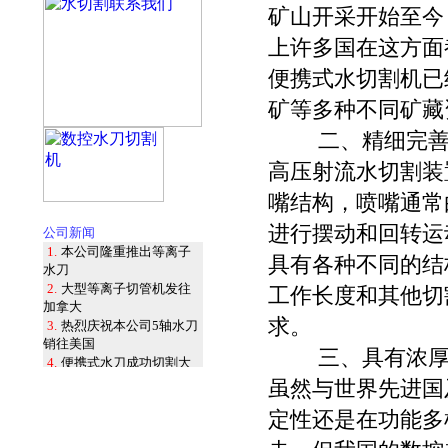
矿山开采开始至今
上许多国在这方面
便携式水切割机已
矿等多种不同矿藏
二、精细完
高压射流水切割装
嘴结构，喷嘴通常
进行摆动和回转运
公司新闻
1.
本公司隆重推出等离子
具有各种不同的结
水刀
2.
大型等离子切管机发往
工作长度和其他切
加拿大
求。
3.
热烈庆祝本公司5轴水刀
销往美国
三、具有浓
4.
便携式水刀成功切割大
型化工罐体
虽然与世界先进国
5.
水刀切管机隆重发布
定性还是在功能多
6.
热烈庆祝本公司成功研
制六轴机器人水刀