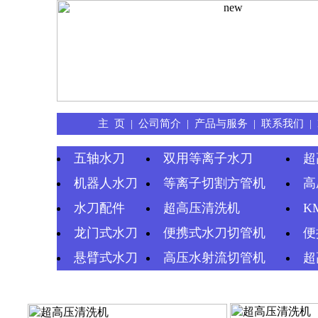
主 页
|
公司简介
|
产品与服务
|
联系我们
|
五轴水刀
双用等离子水刀
超
机器人水刀
等离子切割方管机
高
水刀配件
超高压清洗机
K
龙门式水刀
便携式水刀切管机
便
悬臂式水刀
高压水射流切管机
超
高压清洗机